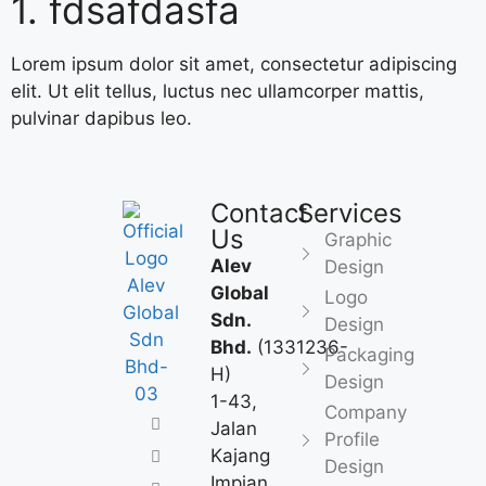
1. fdsafdasfa
Lorem ipsum dolor sit amet, consectetur adipiscing
elit. Ut elit tellus, luctus nec ullamcorper mattis,
pulvinar dapibus leo.
Contact
Services
Us
Graphic
Alev
Design
Global
Logo
Sdn.
Design
Bhd.
(1331236-
Packaging
H)
Design
1-43,
Company
Jalan
Profile
Kajang
Design
Impian