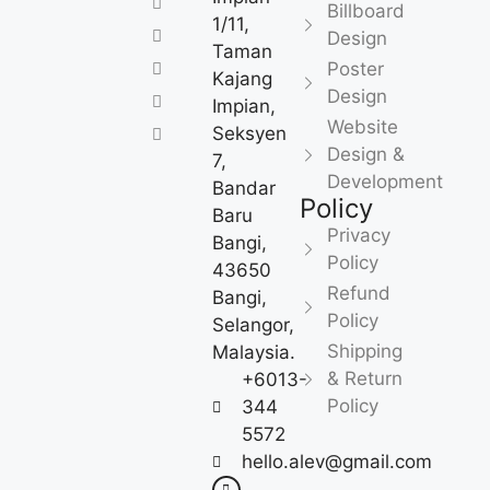
Billboard
1/11,
Design
Taman
Poster
Kajang
Design
Impian,
Website
Seksyen
Design &
7,
Development
Bandar
Policy
Baru
Privacy
Bangi,
Policy
43650
Refund
Bangi,
Policy
Selangor,
Shipping
Malaysia.
& Return
+6013-
Policy
344
5572
hello.alev@gmail.com