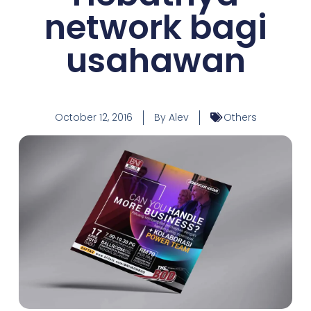
network bagi
usahawan
October 12, 2016
By
Alev
Others